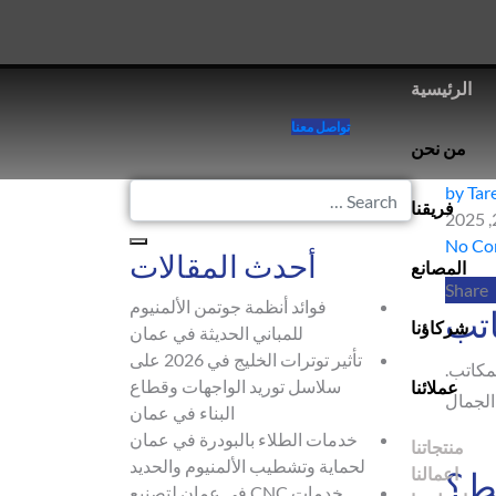
الرئيسية
تواصل معنا
من نحن
by Tar
فريقنا
No Co
أحدث المقالات
المصانع
Share
فوائد أنظمة جوتمن الألمنيوم
اتب
شركاؤنا
للمباني الحديثة في عمان
تأثير توترات الخليج في 2026 على
مكاتب.
سلاسل توريد الواجهات وقطاع
عملائنا
الجمال
البناء في عمان
خدمات الطلاء بالبودرة في عمان
منتجاتنا
لحماية وتشطيب الألمنيوم والحديد
اعمالنا
يط؟
خدمات CNC في عمان لتصنيع