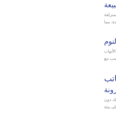
يعة
منزلقة
ة، مما
نوم
لأبواب
اسب مع
اتب
ونة
لك دون
ى بيئة