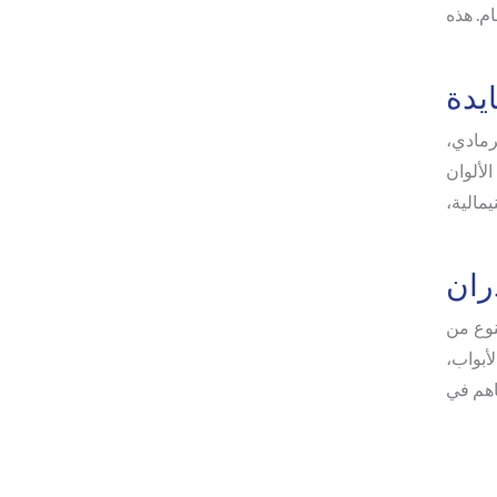
م. هذه
يدة
رمادي،
لألوان
مالية،
ران
نوع من
أبواب،
ساهم في