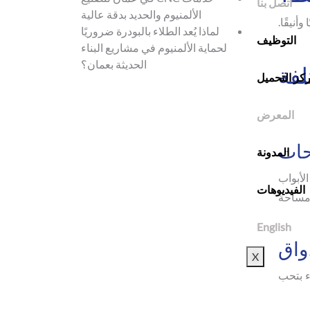
اتصل بنا
الألمنيوم والحديد بدقة عالية
أنيقًا.
لماذا يُعد الطلاء بالبودرة ضروريًا
التوظيف
لحماية الألمنيوم في مشاريع البناء
الحديثة بعمان؟
لفة
كز التحميل
المعرض
حات
المدونة
لأبواب
الفيديوهات
 مساحة
English
واق
X
ء بتحب