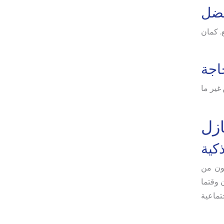
فضل
. كمان
اجة
غير ما
ازل
كية
كون من
 وقتما
تماعية