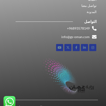
تواصل معنا
المدونة
التواصل
96893578149​+
info@gs-oman.com