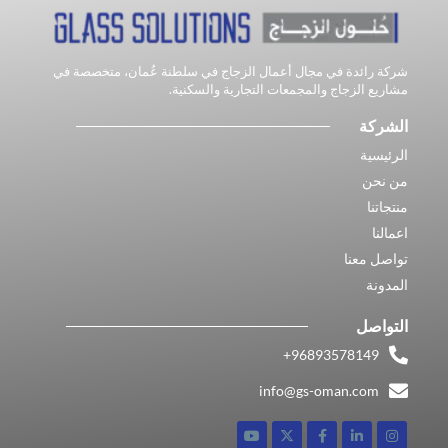
شركة رائدة في مجال أعمال الزجاج في سلطنة عُمان، متخصصة في
مشاريع الزجاج والمجمعات التجارية والسكنية.
الشركة
الرئيسية
من نحن
منتجاتنا
اعمالنا
تواصل معنا
المدونة
التواصل
96893578149​+
info@gs-oman.com