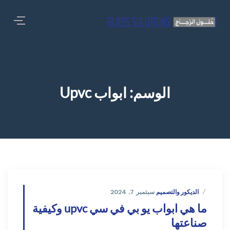
الوسم:
ابواب Upvc
الديكور والتصميم
سبتمبر 7, 2024
ما هي ابواب يو بي في سي upvc وكيفية
صناعتها