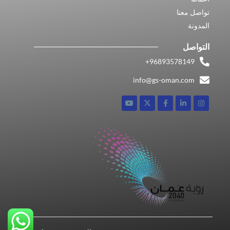
تواصل معنا
المدونة
التواصل
96893578149​+
info@gs-oman.com