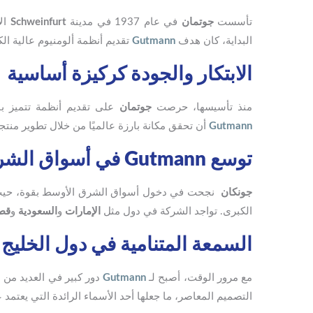
تأسست
جوتمان
في عام 1937 في مدينة
Schweinfurt
الأ
البداية، كان هدف
Gutmann
تقديم أنظمة ألومنيوم عالية الك
الابتكار والجودة كركيزة أساسية
منذ تأسيسها، حرصت
جوتمان
على تقديم أنظمة تتميز با
Gutmann
أن تحقق مكانة بارزة عالميًا من خلال تطوير منتج
توسع Gutmann في أسواق الشرق الأوسط
جونكان
نجحت في دخول أسواق الشرق الأوسط بقوة، حيث تم
الكبرى. تواجد الشركة في دول مثل
الإمارات
و
السعودية
و
قط
السمعة المتنامية في دول الخليج
مع مرور الوقت، أصبح لـ
Gutmann
دور كبير في العديد من 
التصميم المعاصر، ما جعلها أحد الأسماء الرائدة التي يعتمد