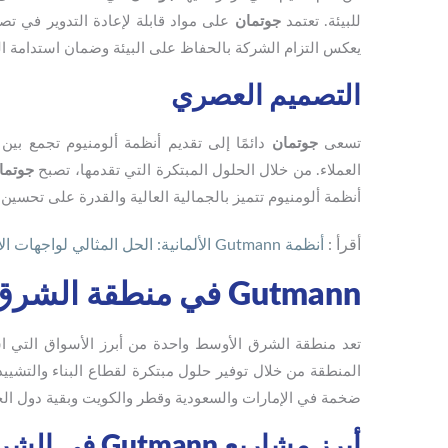
للبيئة. تعتمد
جوتمان
على مواد قابلة لإعادة التدوير في تص
يعكس التزام الشركة بالحفاظ على البيئة وضمان استدامة ال
التصميم العصري
تسعى
جوتمان
دائمًا إلى تقديم أنظمة ألومنيوم تجمع بين
العملاء. من خلال الحلول المبتكرة التي تقدمها، تصبح
جوتما
أنظمة ألومنيوم تتميز بالجمالية العالية والقدرة على تحسين
أقرأ :
أنظمة Gutmann الألمانية: الحل المثالي لواجهات الألمنيوم والزجاج الحديثة 2025
Gutmann في منطقة الشرق الأوسط: نجاح مستمر وتوسع قوي
تعد منطقة الشرق الأوسط واحدة من أبرز الأسواق التي
المنطقة من خلال توفير حلول مبتكرة لقطاع البناء والتشي
ضخمة في الإمارات والسعودية وقطر والكويت وبقية دول الخ
أبرز مشاريع Gutmann في الشرق الأوسط