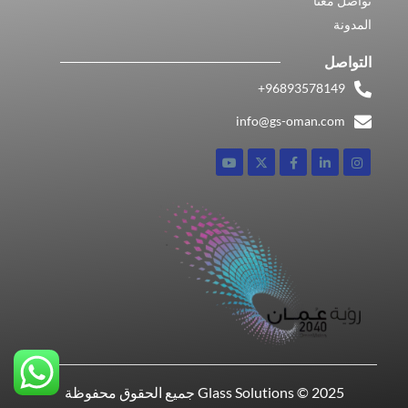
تواصل معنا
المدونة
التواصل
96893578149​+
info@gs-oman.com
Glass Solutions © 2025 جميع الحقوق محفوظة