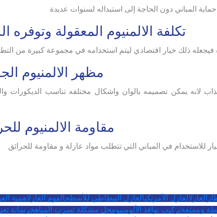
 حماية المباني دون الحاجة إلى استبداله لسنوات عديدة
تكلفة الالمنيوم المعقولة وتوفره ال
ة فيجعله ذلك خيار اقتصادي ليتم استخدامه في مجموعة كبيرة من التط
مظهر الالمنيوم الج
اب لانه يمكن تصميمه بالوان واشكال مختلفه تناسب الديكورات وا
مقاومة الالمنيوم للحر
يار للاستخدام في المباني التي تتطلب مواد عازلة و مقاومة للحرائق
ار
العازل
العازل الأمريكي
العازل المطاطي للأسطح
الفوم العازل
اهمية الع
طة وممتعة
تركيب نوافذ الألومنيوم
حل مشكلة تسرب المياه
خرسانة تعز