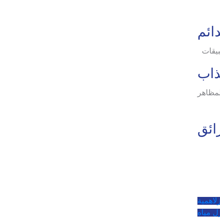
دائم
بيقات
ذاب
لمظاهر
ائق
زل
اهمية
ل مياه