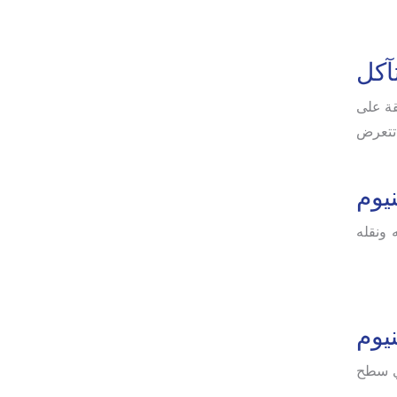
تآكل
قة على
 تتعرض
يوم
 ونقله
نيوم
اي سطح