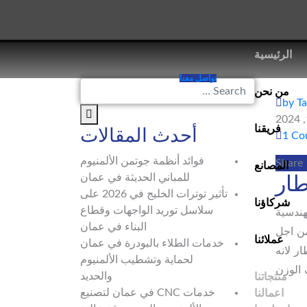
الرئيسية
تواصل معنا
من نحن
by T
فريقنا
أحدث المقالات
1 C
فوائد أنظمة جوتمن الألمنيوم
Share
المصانع
للمباني الحديثة في عمان
تأثير توترات الخليج في 2026 على
شركاؤنا
سلاسل توريد الواجهات وقطاع
ندسية
البناء في عمان
من اجل
عملائنا
خدمات الطلاء بالبودرة في عمان
ر لانه
لحماية وتشطيب الألمنيوم
 الوزن
والحديد
منتجاتنا
خدمات CNC في عمان لتصنيع
اعمالنا