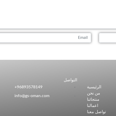
التواصل
الرئيسية
96893578149​+
من نحن
info@gs-oman.com
منتجاتنا
اعمالنا
تواصل معنا