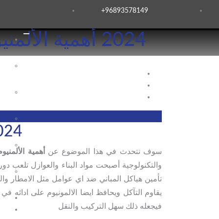
96893578149​+
2024 أهمية الألمنيوم كعازل لمياه الأمطار
2024 أهمية الألمنيوم كعازل لمياه الأمطار
سوف نتحدث في هذا الموضوع عن
أهمية الألمنيو
والتكنولوجية أصبحت مواد البناء والعوازل تلعب دو
تأمين هياكل المباني ضد اي عوامل مثل الامطار والر
يقاوم التآكل ويحافظ ايضا الالمونيوم على ادائه ف
فيجعله ذلك سهل التركيب والنقل