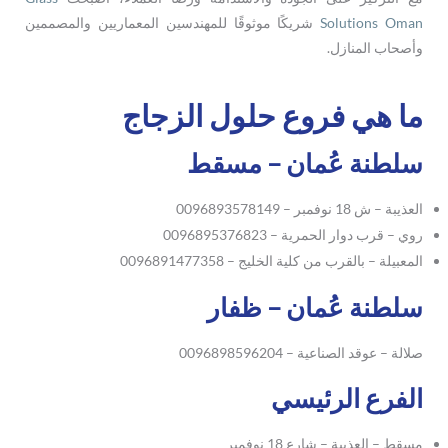
Solutions Oman
شريكًا موثوقًا للمهندسين المعماريين والمصممين
وأصحاب المنازل.
ما هي فروع حلول الزجاج
سلطنة عُمان – مسقط
العذيبة – ش 18 نوفمبر – 0096893578149
روي – قرب دوار الحمرية – 0096895376823
المعبيلة – بالقرب من كلية الخليج – 0096891477358
سلطنة عُمان – ظفار
صلالة – عوقد الصناعية – 0096898596204
الفرع الرئيسي
مسقط – العذيبة – شارع 18 نوفمبر