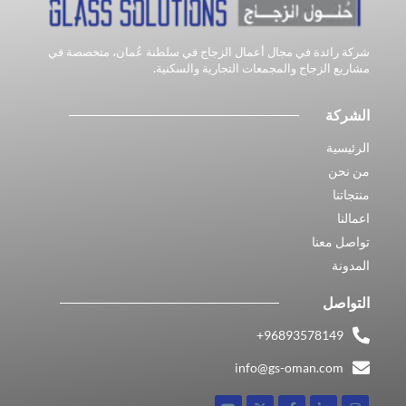
شركة رائدة في مجال أعمال الزجاج في سلطنة عُمان، متخصصة في
مشاريع الزجاج والمجمعات التجارية والسكنية.
الشركة
الرئيسية
من نحن
منتجاتنا
اعمالنا
تواصل معنا
المدونة
التواصل
96893578149​+
info@gs-oman.com