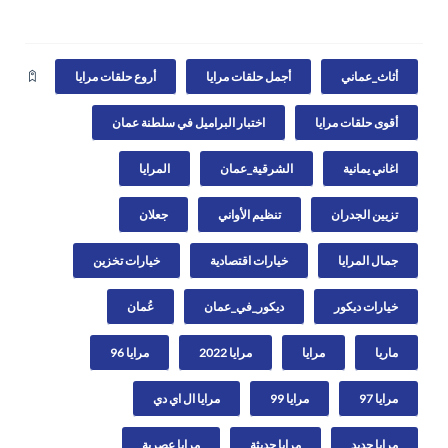
أثاث_عماني
أجمل حلقات مرايا
أروع حلقات مرايا
أقوى حلقات مرايا
اختبار البراميل في سلطنة عمان
اغاني يمانية
الشرقية_عمان
المرايا
تزيين الجدران
تنظيم الأواني
جعلان
جمال المرايا
خيارات اقتصادية
خيارات تخزين
خيارات ديكور
ديكور_في_عمان
عُمان
ماريا
مرايا
مرايا 2022
مرايا 96
مرايا 97
مرايا 99
مرايا ال اي دي
مرايا جديد
مرايا حديثة
مرايا عصرية