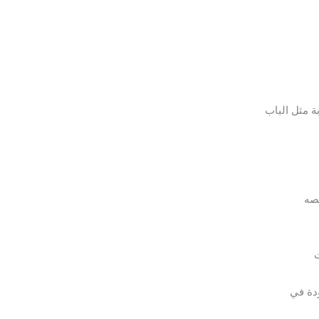
ة مثل الباب
صه
ت
ودة في