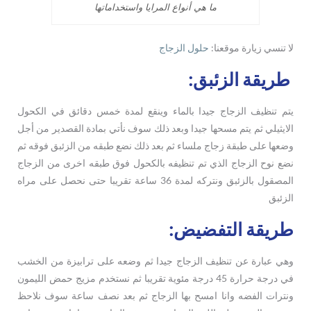
ما هي أنواع المرايا واستخداماتها
لا تنسي زيارة موقعنا:
حلول الزجاج
طريقة الزئبق:
يتم تنظيف الزجاج جيدا بالماء وينقع لمدة خمس دقائق في الكحول
الايثيلي ثم يتم مسحها جيدا وبعد ذلك سوف نأتي بمادة القصدير من أجل
وضعها على طبقة زجاج ملساء ثم بعد ذلك نضع طبقه من الزئبق فوقه ثم
نضع نوح الزجاج الذي تم تنظيفه بالكحول فوق طبقه اخرى من الزجاج
المصقول بالزئبق ونتركه لمدة 36 ساعة تقريبا حتى نحصل على مراه
الزئبق
طريقة التفضيض:
وهي عبارة عن تنظيف الزجاج جيدا ثم وضعه على ترابيزة من الخشب
في درجة حرارة 45 درجة مئوية تقريبا ثم نستخدم مزيج حمض الليمون
ونترات الفضه وانا امسح بها الزجاج ثم بعد نصف ساعة سوف نلاحظ