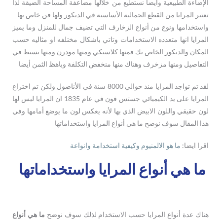
الإضاءة الطبيعية وايضا نستطيع من خلالها مضاعفة المساحة الضيقة لذا
تعتبر المرايا من القطع الجمالية الأساسية في الديكور ولها فن خاص بها
واستخدامها ونوع من أنواع الزخارف التي تضيف جمال للمنزل وما يميز
المرايا انها متعدده الاستخدامات وتاتي باشكال مختلفه او مثاليه حسب
المكان والديكور الخاص بك فمنها كلاسيكي ومنها مودرن ومنها بسيط في
التفاصيل ومنها مزخرف وهناك منها منخفض التكلفة وباهظ الثمن أيضا
لقد تم تواجد المرايا منذ حوالي 8000 سنة في الأناضول ولكن تم اختراع
المرايا على يد الكيميائي جستس فون في عام 1835 ان المرايا ليس لها
لون حقيقي واللون الابيض الذي بها لأنه يعكس لون ما يوضع أمامها وفي
هذا المقال سوف نوضح ما هي أنواع المرايا واستخداماتها
اقرا ايضا:
ما هو الالمنيوم وكيفية استخدامة وانواعة
ما هي أنواع المرايا واستخداماتها
هناك عدة أنواع المرايا حسب الاستخدام لذلك سوف نوضح
ما هي أنواع