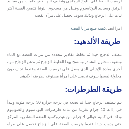
ترسيب الفضة على اللوح الزجاجي ونضيف اليها بعض خامات من سيانيد
الزئبق وسيانيد البوتاسيوم وقليل من مسحوق التوتيا فتصبح الفضة اكثر
ثبات على الزجاج وبذلك سوف تحصل على مرآة الفضة
اقرا ايضا:
كيفية صنع مرايا الفضة
طريقة الألدهيد:
ننظف الدجاج جيدا ثم نخلط مقادير محددة من نترات الفضة مع الماء
ونضيف محلول النشادر ونمسح بهذا الخليط الزجاج ثم ندهن الزجاج مرة
أخرى بمادة الإيثيلي الذي يعمل على ترسيب الفضة وعندما تجف دون
محاولة لمسها سوف نحصل على امرأة مصنوعه بطريقه الألدهيد
طريقة الطرطرات:
يتم تنظيف الزجاج جيدا ثم نضعه في درجة حرارة 30 درجة مئوية ونبدأ
في إذابة 10 جرام تقريبا من مادة طرطرات البوتاسيوم والصوديوم
وذلك في كمية حوالي 4 جرام من هيدروكسيد الفضة النشادرية المركز
حتى يذوب جيدا عندما يترسب الفضة على الزجاج نحصل على مراه