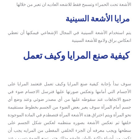
الأشعة تحت الحمراء وتسمح فقط للاشعه العاديه ان تعبر من خلالها
مرايا الأشعة السينية
يتم استخدام الأشعة السينية في المجال الإشعاعي فيمكنها أن تعطي
انعكاس براق ولامع للأشعة السينية
كيفية صنع المرايا وكيف تعمل
سوف نبدأ بإجابة كيفية صنع المرايا وكيف تعمل فتعتمد المرايا على
الأجسام التي أمامها وتعكس صورتها عليها فترسل الاجسام ضوء في
جميع الاتجاهات عند سقوطه عليها من أي مصدر ضوئي وعند وضع أي
جسم أمام المرآة سوف يعبر بعض الضوء من الجسم بخطوط مستقيمة
نحو المرأة ويتم اختراق هذه الأشعة المرأة فتصطدم في المادة الموجودة
خلفها ثم تعكس الأشعة بصوره منتظمه لعكس شكل الجسم على
سطحها ويجب معرفه أن الجزء الخلفي المغطى من المرايه يجب أن
تكون من أشياء داكنة بالوان غامقه وذلك حتى تمنع الضوء يتسرب عند