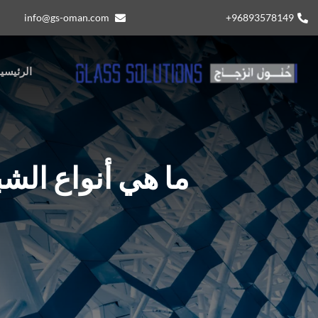
info@gs-oman.com
96893578149​+
الرئيسي
ما هي أنواع الشبابي