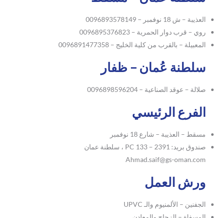
العذيبة – ش 18 نوفمبر – 0096893578149
روي – قرب دوار الحمرية – 0096895376823
المعبيلة – بالقرب من كلية الخليج – 0096891477358
سلطنة عُمان – ظفار
صلالة – عوقد الصناعية – 0096898596204
الفرع الرئيسي
مسقط – العذيبة – شارع 18 نوفمبر
صندوق بريد: 2391 – PC 133 ، سلطنة عمان
Ahmad.saif@gs-oman.com
ورش العمل
الجفنين – الألمنيوم والـ UPVC
المسفاة – الزجاج والمعادن