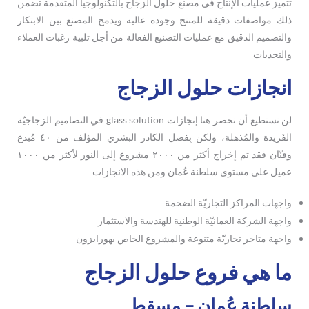
تتميز عمليات الإنتاج في مصنع حلول الزجاج بالتكنولوجيا المتقدمة تضمن
ذلك مواصفات دقيقة للمنتج وجوده عاليه ويدمج المصنع بين الابتكار
والتصميم الدقيق مع عمليات التصنيع الفعالة من أجل تلبية رغبات العملاء
والتحديات
انجازات حلول الزجاج
لن نستطيع أن نحصر هنا إنجازات glass solution في التصاميم الزجاجيّة
الفَريدة والمُذهلة، ولكن بِفضل الكادر البشري المؤلف من ٤٠ مُبدع
وفنّان فقد تم إخراج أكثر من ٢٠٠٠ مشروع إلى النور لأكثر من ١٠٠٠
عميل على مستوى سلطنة عُمان ومن هذه الانجازات
واجهات المراكز التجاريّة الضخمة
واجهة الشركة العمانيّة الوطنية للهندسة والاستثمار
واجهة متاجر تجاريّة متنوعة والمشروع الخاص بهورايزون
ما هي فروع حلول الزجاج
سلطنة عُمان – مسقط