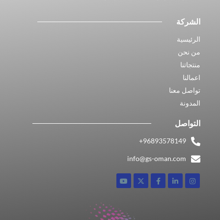
الشركة
الرئيسية
من نحن
منتجاتنا
اعمالنا
تواصل معنا
المدونة
التواصل
96893578149​+
info@gs-oman.com